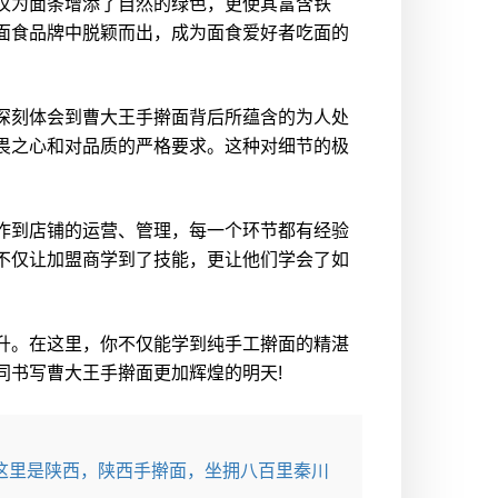
仅为面条增添了自然的绿色，更使其富含铁
面食品牌中脱颖而出，成为面食爱好者吃面的
深刻体会到曹大王手擀面背后所蕴含的为人处
畏之心和对品质的严格要求。这种对细节的极
作到店铺的运营、管理，每一个环节都有经验
不仅让加盟商学到了技能，更让他们学会了如
升。在这里，你不仅能学到纯手工擀面的精湛
同书写曹大王手擀面更加辉煌的明天!
这里是陕西，陕西手擀面，坐拥八百里秦川