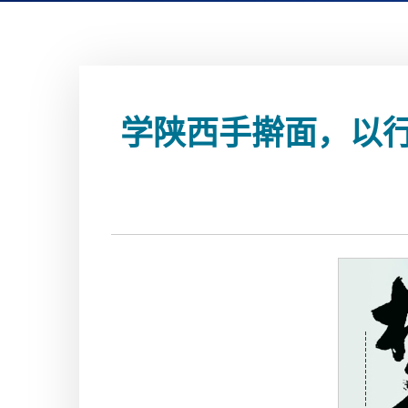
学陕西手擀面，以