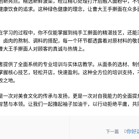
新亮点。精选新鲜菠菜，经过精心处理打汁后融入面粉中，不
健康饮食的追求。这种绿色健康的理念，让曹大王手擀面在众多
学习的过程中，你不仅能掌握到纯手工擀面的精湛技艺，还能
、卤肉的熬制、调料的搭配，每一个环节都透露着对原材料的敬
曹大王手擀面人对顾客的真诚与热情上。
提供了全面系统的专业培训与实体店教学。从面条的选材、制
掌握核心技艺，轻松开店，快速盈利。这种全方位的培训支持，
败之地。
一次对美食文化的传承与发扬，更是一次对自我能力的全面提
智慧与本领。让我们一起撸起袖子加油干，以行动拒绝平庸，共
你好
下一篇