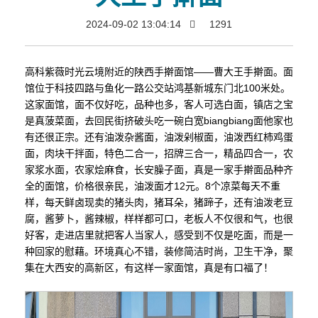
2024-09-02 13:04:14
1291
高科紫薇时光云境附近的陕西手擀面馆——曹大王手擀面。面
馆位于科技四路与鱼化一路公交站鸿基新城东门北100米处。
这家面馆，面不仅好吃，品种也多，客人可选白面，镇店之宝
是真菠菜面，去回民街挤破头吃一碗白宽biangbiang面他家也
有还很正宗。还有油泼杂酱面，油泼剁椒面，油泼西红柿鸡蛋
面，肉块干拌面，特色二合一，招牌三合一，精品四合一，农
家浆水面，农家烩麻食，长安臊子面，真是一家手擀面品种齐
全的面馆，价格很亲民，油泼面才12元。8个凉菜每天不重
样，每天鲜卤现卖的猪头肉，猪耳朵，猪蹄子，还有油泼老豆
腐，酱萝卜，酱辣椒，样样都可口，老板人不仅很和气，也很
好客，走进店里就把客人当家人，感受到不仅是吃面，而是一
种回家的慰藉。环境真心不错，装修简洁时尚，卫生干净，聚
集在大西安的高新区，有这样一家面馆，真是有口福了！