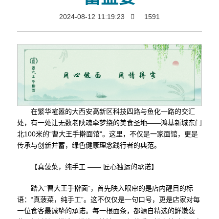
2024-08-12 11:19:23
1591
在繁华喧嚣的大西安高新区科技四路与鱼化一路的交汇
处，有一处让无数老陕魂牵梦绕的美食圣地——鸿基新城东门
北100米的“曹大王手擀面馆”。这里，不仅是一家面馆，更是
传承与创新并蓄，绿色健康理念践行者的典范。
【真菠菜，纯手工 —— 匠心独运的承诺】
踏入“曹大王手擀面”，首先映入眼帘的是店内醒目的标
语：“真菠菜，纯手工”。这不仅仅是一句口号，更是店家对每
一位食客最诚挚的承诺。每一根面条，都源自精选的鲜嫩菠