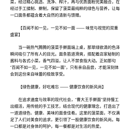
菜，经过精心挑选、洗净、榨汁，再与优质面粉完美融合，在
经过手工揉制、擀制，保留了菠菜最纯粹的绿色与营养，让每
一口面条都蕴含着大自然的清新与馈赠。
【百闻不如一见，一见不如一面 —— 味觉与视觉的双重
盛宴】
当一碗热气腾腾的菠菜手擀面端上桌，那翠绿欲滴的色泽
瞬间吸引了所有人的目光。面条筋道滑爽，搭配着店家秘制的
酱料与各式小菜，香气四溢，让人不禁食指大动。正如那句
“百闻不如一见，一见不如一面”，只有亲自品尝，才能深刻体
会到这份来自味蕾的极致享受。
【绿色健康，好吃难忘 —— 健康饮食的新风尚】
在追求速度与效率的现代社会，“曹大王手擀面”坚持慢工
出细活，用传统的手工技艺，结合现代的健康理念，打造出了
一道道绿色、健康、美味的面食佳肴。这里的菠菜面，不仅满
足了人们对美食的追求，更引领了一股健康饮食的新风尚。每
一口都是对身体的呵护，每一餐都是对生活的热爱。