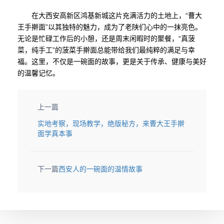
在大西安高新区鸿基新城这片充满活力的土地上，“曹大
王手擀面”以其独特的魅力，成为了老陕们心中的一抹亮色。
无论是忙碌工作后的小憩，还是周末闲暇时的聚餐，“真菠
菜，纯手工”的菠菜手擀面总能带给我们最纯粹的满足与幸
福。这里，不仅是一碗面的故事，更是关于传承、健康与美好
的温馨记忆。
上一篇
实地考察，现场教学，绝版秘方，来曹大王手擀
面学真本事
下一篇
西安人的一碗面的温情故事